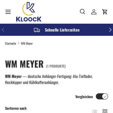
Menü
DIREKT ZUM INHALT
Suche
Einloggen
Einka
Suchen
Art
Alle
VORHERIGE
NÄC
Schnelle Lieferzeiten
Startseite
WM Meyer
WM MEYER
(1 PRODUKTE)
WM Meyer
— deutsche Anhänger-Fertigung: Alu-Tieflader,
Heckkipper und Kühlkofferanhänger.
Vergleichen
Sortieren nach
Produktliste
Produkt