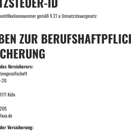
TZSTEUER-ID
dentifikationsnummer gemäß § 27 a Umsatzsteuergesetz:
EN ZUR BERUFS­HAFTPFLIC
ICHERUNG
des Versicherers:
iengesellschaft
0-20
1171 Köln
3205
@axa.de
der Versicherung: