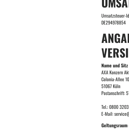
UMSA
Umsatzsteuer-I
DE294978854
ANGAB
VERS
Name und Sitz 
AXA Konzern Akt
Colonia-Allee 1
51067 Köln
Postanschrift: 5
Tel.: 0800 320
E-Mail: service
Geltungsraum 