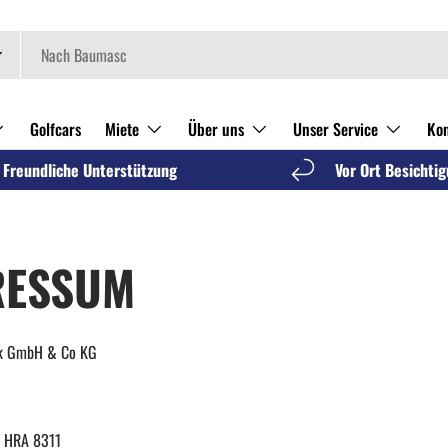
Golfcars
Miete
Über uns
Unser Service
Kon
Freundliche Unterstützung
Vor Ort Besichti
RESSUM
ck GmbH & Co KG
: HRA 8311