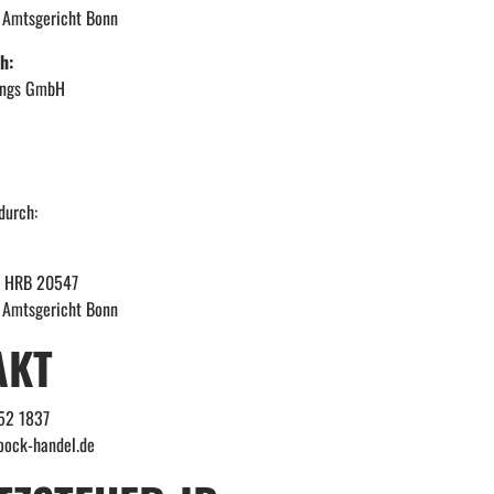
: Amtsgericht Bonn
h:
ungs GmbH
durch:
r: HRB 20547
: Amtsgericht Bonn
AKT
252 1837
oock-handel.de