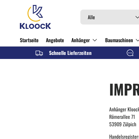
DIREKT ZUM INHALT
Suchen
Art
Alle
Startseite
Angebote
Anhänger
Baumaschinen
Schnelle Lieferzeiten
IMP
Anhänger Kloo
Römerallee 71
53909 Zülpich
Handelsregister