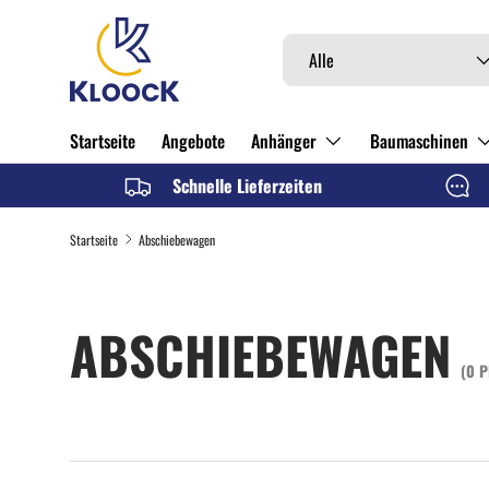
DIREKT ZUM INHALT
Suchen
Art
Alle
Startseite
Angebote
Anhänger
Baumaschinen
Schnelle Lieferzeiten
Startseite
Abschiebewagen
ABSCHIEBEWAGEN
(0 