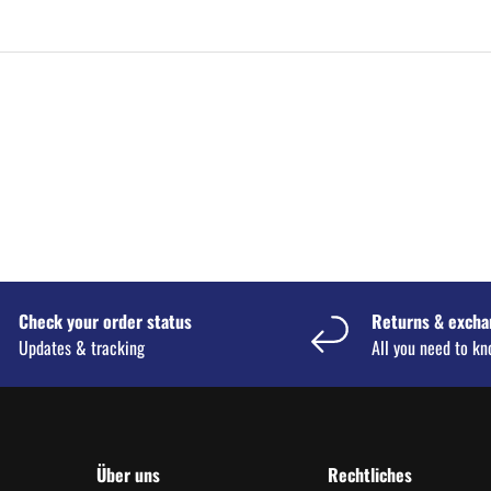
Check your order status
Returns & excha
Updates & tracking
All you need to k
Über uns
Rechtliches