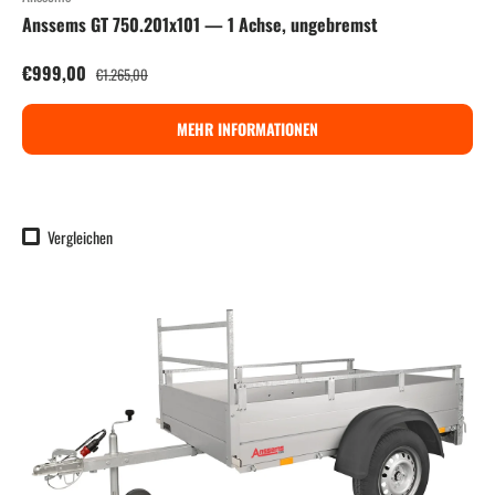
Anssems GT 750.201x101 — 1 Achse, ungebremst
Verkaufspreis
Normaler Preis
€999,00
€1.265,00
MEHR INFORMATIONEN
Vergleichen