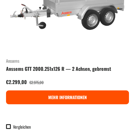
Anssems
Anssems GTT 2000.251x126 R — 2 Achsen, gebremst
Verkaufspreis
Normaler Preis
€2.299,00
€2.975,00
MEHR INFORMATIONEN
Vergleichen