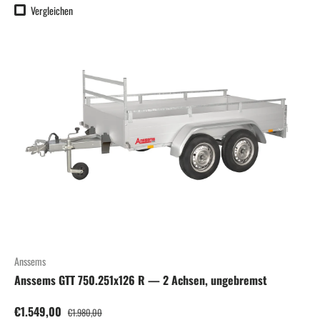
Vergleichen
Anssems
Anssems GTT 750.251x126 R — 2 Achsen, ungebremst
Verkaufspreis
Normaler Preis
€1.549,00
€1.980,00