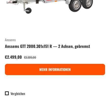
Anssems
Anssems GTT 2000.301x151 R — 2 Achsen, gebremst
Verkaufspreis
Normaler Preis
€2.499,00
€3.305,00
MEHR INFORMATIONEN
Vergleichen