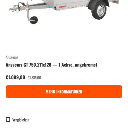
Anssems
Anssems GT 750.211x126 — 1 Achse, ungebremst
Verkaufspreis
Normaler Preis
€1.099,00
€1.385,00
MEHR INFORMATIONEN
Vergleichen