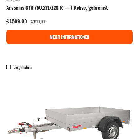
Anssems GTB 750.211x126 R — 1 Achse, gebremst
Verkaufspreis
Normaler Preis
€1.599,00
€2.010,00
MEHR INFORMATIONEN
Vergleichen