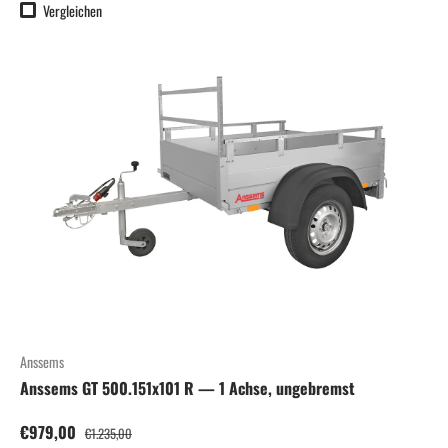
Vergleichen
Anssems
Anssems GT 500.151x101 R — 1 Achse, ungebremst
Verkaufspreis
Normaler Preis
€979,00
€1.235,00