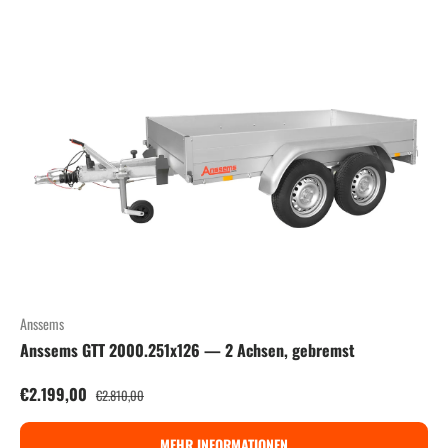
Anssems
Anssems GTT 2000.251x126 — 2 Achsen, gebremst
Verkaufspreis
Normaler Preis
€2.199,00
€2.810,00
MEHR INFORMATIONEN