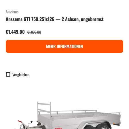
Anssems
Anssems GTT 750.251x126 — 2 Achsen, ungebremst
Verkaufspreis
Normaler Preis
€1.449,00
€1.830,00
MEHR INFORMATIONEN
Vergleichen