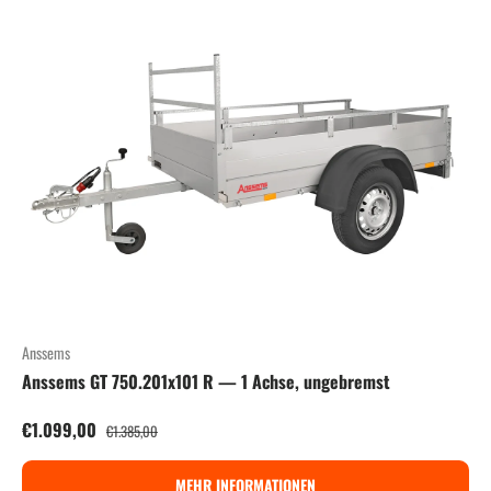
Anssems
Anssems GT 750.201x101 R — 1 Achse, ungebremst
Verkaufspreis
Normaler Preis
€1.099,00
€1.385,00
MEHR INFORMATIONEN