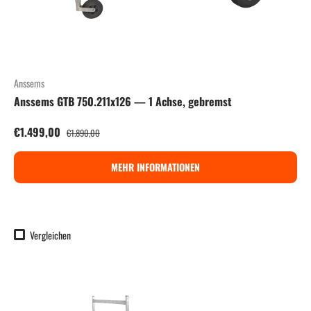
Anssems
Anssems GTB 750.211x126 — 1 Achse, gebremst
Verkaufspreis
Normaler Preis
€1.499,00
€1.890,00
MEHR INFORMATIONEN
Vergleichen