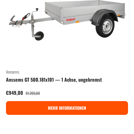
Anssems
Anssems GT 500.181x101 — 1 Achse, ungebremst
Verkaufspreis
Normaler Preis
€949,00
€1.205,00
MEHR INFORMATIONEN