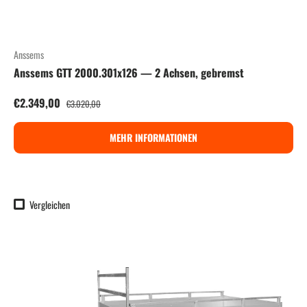
Anssems
Anssems GTT 2000.301x126 — 2 Achsen, gebremst
Verkaufspreis
Normaler Preis
€2.349,00
€3.020,00
MEHR INFORMATIONEN
Vergleichen