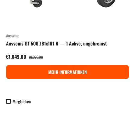
Anssems
Anssems GT 500.181x101 R — 1 Achse, ungebremst
Verkaufspreis
Normaler Preis
€1.049,00
€1.325,00
MEHR INFORMATIONEN
Vergleichen