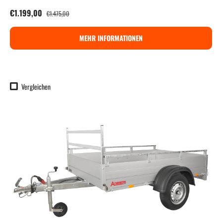
Verkaufspreis
Normaler Preis
€1.199,00
€1.475,00
MEHR INFORMATIONEN
Vergleichen