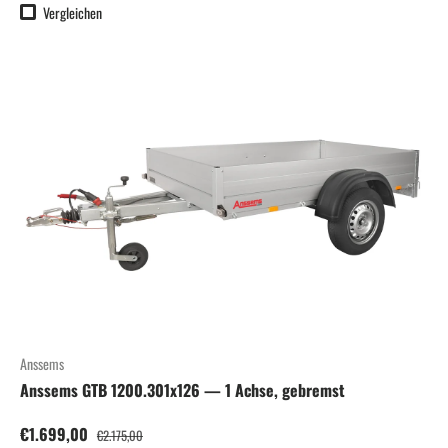
Vergleichen
Anssems
Anssems GTB 1200.301x126 — 1 Achse, gebremst
Verkaufspreis
Normaler Preis
€1.699,00
€2.175,00