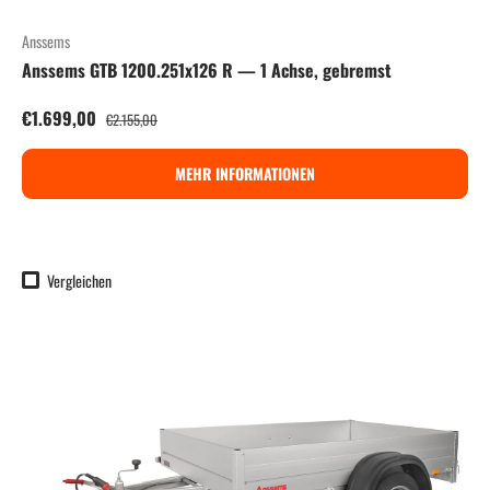
Anssems
Anssems GTB 1200.251x126 R — 1 Achse, gebremst
Verkaufspreis
Normaler Preis
€1.699,00
€2.155,00
MEHR INFORMATIONEN
Vergleichen