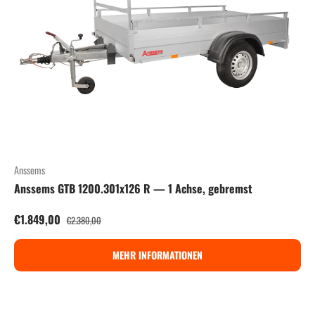
Anssems
Anssems GTB 1200.301x126 R — 1 Achse, gebremst
Verkaufspreis
Normaler Preis
€1.849,00
€2.380,00
MEHR INFORMATIONEN