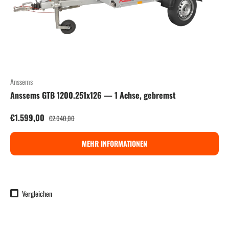
Anssems
Anssems GTB 1200.251x126 — 1 Achse, gebremst
Verkaufspreis
Normaler Preis
€1.599,00
€2.040,00
MEHR INFORMATIONEN
Vergleichen