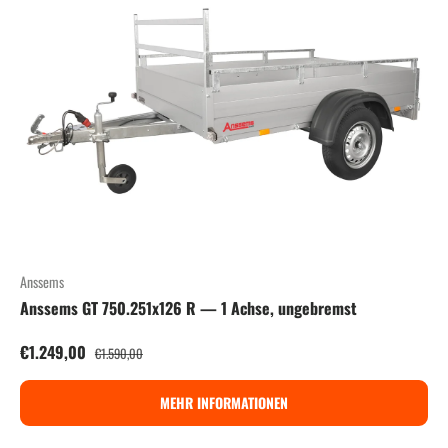
Anssems
Anssems GT 750.251x126 R — 1 Achse, ungebremst
Verkaufspreis
Normaler Preis
€1.249,00
€1.590,00
MEHR INFORMATIONEN