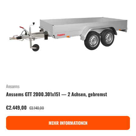
Anssems
Anssems GTT 2000.301x151 — 2 Achsen, gebremst
Verkaufspreis
Normaler Preis
€2.449,00
€3.140,00
MEHR INFORMATIONEN