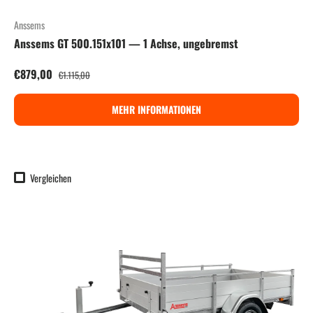
Anssems
Anssems GT 500.151x101 — 1 Achse, ungebremst
Verkaufspreis
Normaler Preis
€879,00
€1.115,00
MEHR INFORMATIONEN
Vergleichen