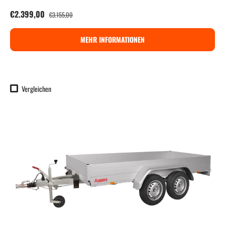
Verkaufspreis
Normaler Preis
€2.399,00
€3.155,00
MEHR INFORMATIONEN
Vergleichen