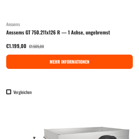
Anssems
Anssems GT 750.211x126 R — 1 Achse, ungebremst
Verkaufspreis
Normaler Preis
€1.199,00
€1.505,00
MEHR INFORMATIONEN
Vergleichen