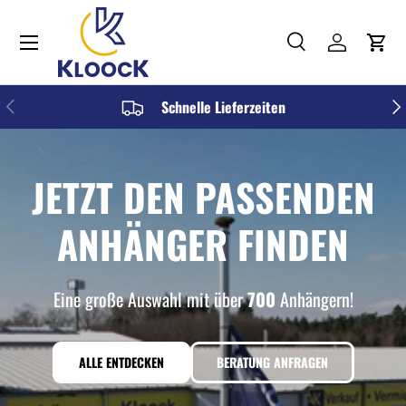
Menü
DIREKT ZUM INHALT
Suche
Einloggen
Einka
Suchen
Art
Alle
VORHERIGE
NÄC
Schnelle Lieferzeiten
JETZT DEN PASSENDEN
ANHÄNGER FINDEN
Eine große Auswahl mit über
700
Anhängern!
ALLE ENTDECKEN
BERATUNG ANFRAGEN