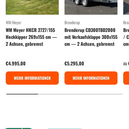
WM Meyer
Brenderup
Bre
WM Meyer HKCR 2727/155
Brenderup CD300TBD2000
Br
Heckkipper 269x155 cm —
mit Verkaufsklappe 300x155
/ 
2 Achsen, gebremst
cm — 2 Achsen, gebremst
cm
Normaler Preis
Normaler Preis
Ver
€4.995,00
€5.295,00
Ab
MEHR INFORMATIONEN
MEHR INFORMATIONEN