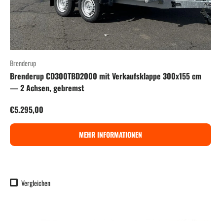
Brenderup
Brenderup CD300TBD2000 mit Verkaufsklappe 300x155 cm
— 2 Achsen, gebremst
Normaler Preis
€5.295,00
MEHR INFORMATIONEN
Vergleichen