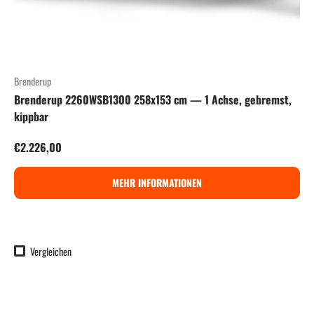
Brenderup
Brenderup 2260WSB1300 258x153 cm — 1 Achse, gebremst,
kippbar
Normaler Preis
€2.226,00
MEHR INFORMATIONEN
Vergleichen