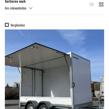
Sortieren nach
Produktliste
Produkt
Am relevantesten
Vergleichen