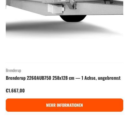
Brenderup
Brenderup 2260AUB750 258x128 cm — 1 Achse, ungebremst
Normaler Preis
€1.667,00
MEHR INFORMATIONEN