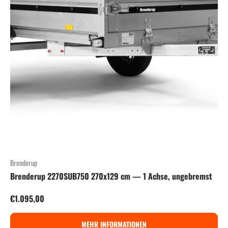
Brenderup
Brenderup 2270SUB750 270x129 cm — 1 Achse, ungebremst
Normaler Preis
€1.095,00
MEHR INFORMATIONEN