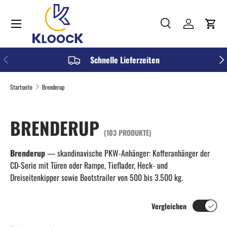
Menü
DIREKT ZUM INHALT
Suche
Einloggen
Einka
Suchen
Art
Alle
VORHERIGE
NÄC
Schnelle Lieferzeiten
Startseite
Brenderup
BRENDERUP
(103 PRODUKTE)
Brenderup
— skandinavische PKW-Anhänger: Kofferanhänger der
CD-Serie mit Türen oder Rampe, Tieflader, Heck- und
Dreiseitenkipper sowie Bootstrailer von 500 bis 3.500 kg.
Vergleichen