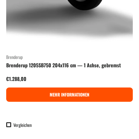
Brenderup
Brenderup 1205SB750 204x116 cm — 1 Achse, gebremst
Normaler Preis
€1.288,00
MEHR INFORMATIONEN
Vergleichen