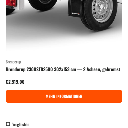
Brenderup
Brenderup 2300STB2500 302x153 cm — 2 Achsen, gebremst
Normaler Preis
€2.519,00
MEHR INFORMATIONEN
Vergleichen