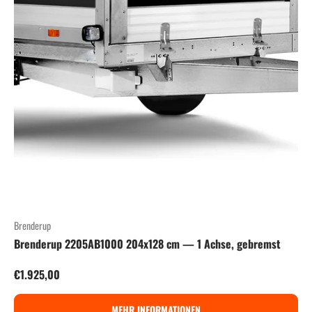
Brenderup
Brenderup 2205AB1000 204x128 cm — 1 Achse, gebremst
Normaler Preis
€1.925,00
MEHR INFORMATIONEN