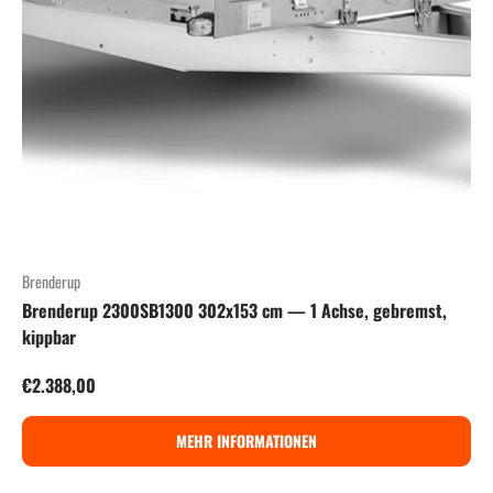
Brenderup
Brenderup 2300SB1300 302x153 cm — 1 Achse, gebremst,
kippbar
Normaler Preis
€2.388,00
MEHR INFORMATIONEN