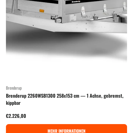
Brenderup
Brenderup 2260WSB1300 258x153 cm — 1 Achse, gebremst,
kippbar
Normaler Preis
€2.226,00
MEHR INFORMATIONEN