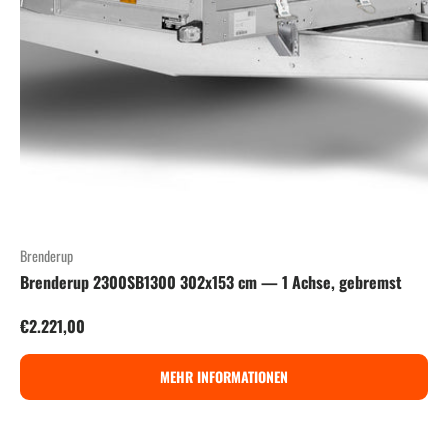
Brenderup
Brenderup 2300SB1300 302x153 cm — 1 Achse, gebremst
Normaler Preis
€2.221,00
MEHR INFORMATIONEN