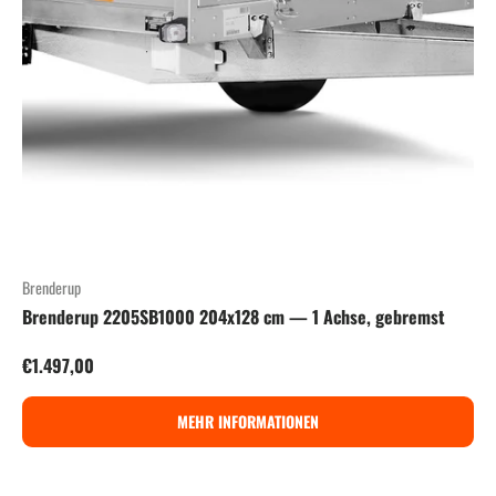
Brenderup
Brenderup 2205SB1000 204x128 cm — 1 Achse, gebremst
Normaler Preis
€1.497,00
MEHR INFORMATIONEN