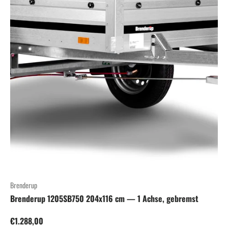
Brenderup
Brenderup 1205SB750 204x116 cm — 1 Achse, gebremst
Normaler Preis
€1.288,00