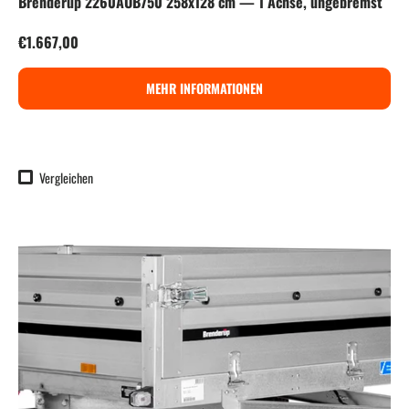
Brenderup 2260AUB750 258x128 cm — 1 Achse, ungebremst
Normaler Preis
€1.667,00
MEHR INFORMATIONEN
Vergleichen