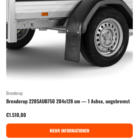
Brenderup
Brenderup 2205AUB750 204x128 cm — 1 Achse, ungebremst
Normaler Preis
€1.510,00
MEHR INFORMATIONEN