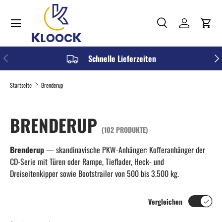
Menü
DIREKT ZUM INHALT
Suche
Einloggen
Einka
Suchen
Art
Alle
VORHERIGE
NÄC
Schnelle Lieferzeiten
Startseite
Brenderup
BRENDERUP
(102 PRODUKTE)
Brenderup
— skandinavische PKW-Anhänger: Kofferanhänger der
CD-Serie mit Türen oder Rampe, Tieflader, Heck- und
Dreiseitenkipper sowie Bootstrailer von 500 bis 3.500 kg.
Vergleichen