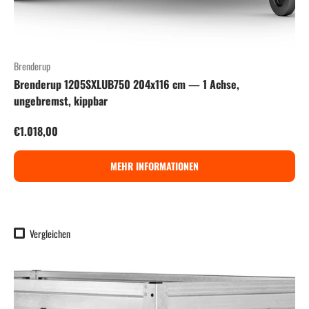
Brenderup
Brenderup 1205SXLUB750 204x116 cm — 1 Achse,
ungebremst, kippbar
Normaler Preis
€1.018,00
MEHR INFORMATIONEN
Vergleichen