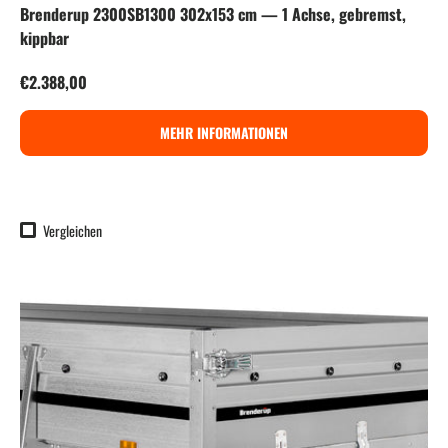
Brenderup 2300SB1300 302x153 cm — 1 Achse, gebremst,
kippbar
Normaler Preis
€2.388,00
MEHR INFORMATIONEN
Vergleichen