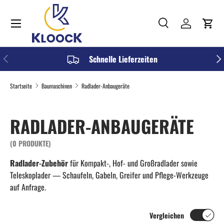
Menü
DIREKT ZUM INHALT
Suche
Einloggen
Einka
Suchen
Art
Alle
VORHERIGE
NÄC
Schnelle Lieferzeiten
Startseite
Baumaschinen
Radlader-Anbaugeräte
RADLADER-ANBAUGERÄTE
(0 PRODUKTE)
Radlader-Zubehör
für Kompakt-, Hof- und Großradlader sowie
Teleskoplader — Schaufeln, Gabeln, Greifer und Pflege-Werkzeuge
auf Anfrage.
Vergleichen