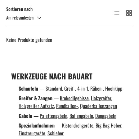
Sortieren nach
Produktliste
Produkt
Am relevantesten
Keine Produkte gefunden
WERKZEUGE NACH BAUART
Schaufeln
—
Standard
,
Greif-
,
4-in-1
,
Rüben-
,
Hochkipp-
Greifer & Zangen
—
Krokodilgebisse
,
Holzgreifer
,
Holzgreifer Aufsatz
,
Rundballen-
,
Quaderballenzangen
Gabeln
—
Palettengabeln
,
Ballengabeln
,
Dunggabeln
Spezialaufnahmen
—
Kistendrehgeräte
,
Big Bag Heber
,
Einstreugeräte
,
Schieber