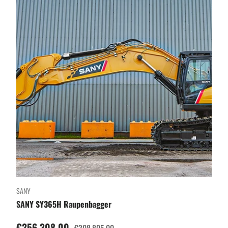
SANY
SANY SY365H Raupenbagger
Verkaufspreis
€256.308,00
Normaler Preis