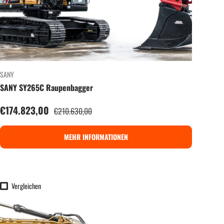
SANY
SANY SY265C Raupenbagger
Verkaufspreis
€174.823,00
Normaler Preis
€210.630,00
MEHR INFORMATIONEN
Vergleichen