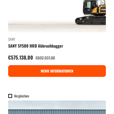
SANY
SANY SY500 HRD Abbruchbagger
Verkaufspreis
€575.138,00
Normaler Preis
€692.937,00
MEHR INFORMATIONEN
Vergleichen