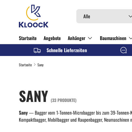
DIREKT ZUM INHALT
Suchen
Art
Alle
Startseite
Angebote
Anhänger
Baumaschinen
Schnelle Lieferzeiten
Startseite
Sany
SANY
(33 PRODUKTE)
Sany
— Bagger vom 1-Tonnen-Microbagger bis zum 39-Tonnen-Ke
Kompaktbagger, Mobilbagger und Raupenbagger, Neumaschinen mi