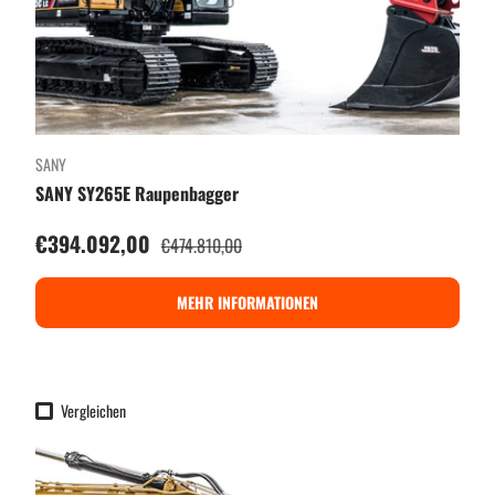
SANY
SANY SY265E Raupenbagger
Verkaufspreis
€394.092,00
Normaler Preis
€474.810,00
MEHR INFORMATIONEN
Vergleichen