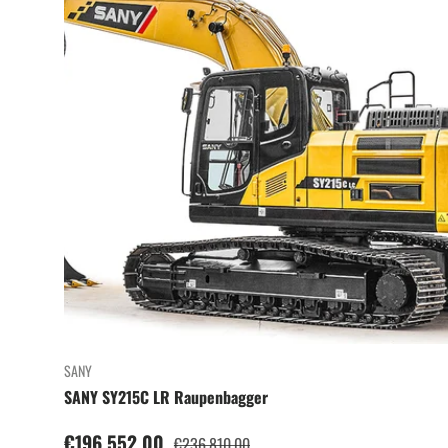
SANY
SANY SY215C LR Raupenbagger
Verkaufspreis
€196.552,00
Normaler Preis
€236.810,00