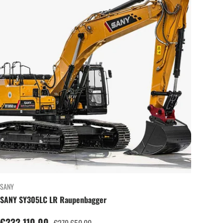
SANY
SANY SY305LC LR Raupenbagger
Verkaufspreis
€232.110,00
Normaler Preis