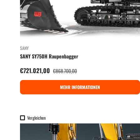
SANY
SANY SY750H Raupenbagger
Verkaufspreis
€721.021,00
Normaler Preis
€868.700,00
MEHR INFORMATIONEN
Vergleichen