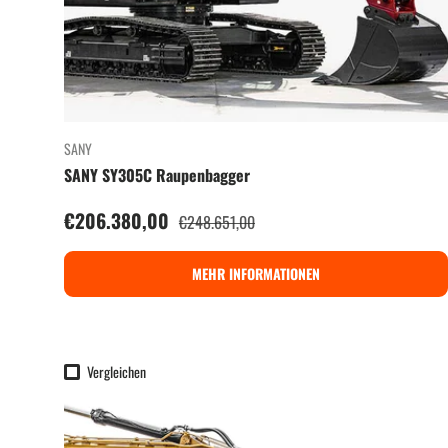
SANY
SANY SY305C Raupenbagger
Verkaufspreis
€206.380,00
Normaler Preis
€248.651,00
MEHR INFORMATIONEN
Vergleichen