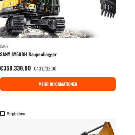
SANY
SANY SY500H Raupenbagger
Verkaufspreis
€358.338,00
Normaler Preis
€431.732,00
MEHR INFORMATIONEN
Vergleichen