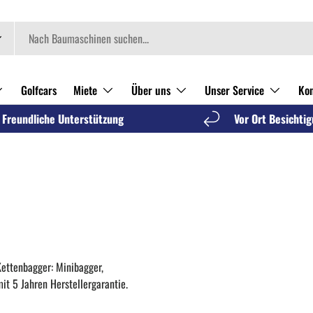
Golfcars
Miete
Über uns
Unser Service
Kon
Freundliche Unterstützung
Vor Ort Besichti
ttenbagger: Minibagger,
t 5 Jahren Herstellergarantie.