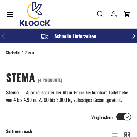
Menü
DIREKT ZUM INHALT
Suche
Einloggen
Einka
Suchen
Art
Alle
VORHERIGE
NÄC
Schnelle Lieferzeiten
Startseite
Stema
STEMA
(4 PRODUKTE)
Stema
— Autotransporter der Atour-Baureihe: kippbare Ladefläche
von 4 bis 4,90 m, 2.700 bis 3.000 kg zulässiges Gesamtgewicht.
Vergleichen
Sortieren nach
Produktliste
Produkt