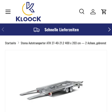
Menü
DIREKT ZUM INHALT
Suche
Einloggen
Einka
Suchen
Art
Alle
VORHERIGE
NÄC
Schnelle Lieferzeiten
Startseite
Stema Autotransporter ATH 27-40-21.2 400 x 203 cm — 2 Achsen, gebremst
ZU PRODUKTINFORMATIONEN SPRINGEN