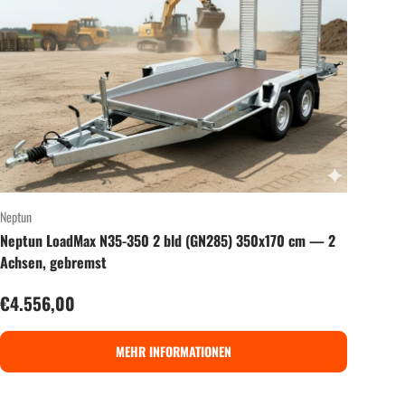
Neptun
Neptun LoadMax N35-350 2 bld (GN285) 350x170 cm — 2
Achsen, gebremst
Normaler Preis
€4.556,00
MEHR INFORMATIONEN