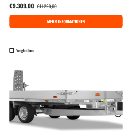
Verkaufspreis
€9.309,00
Normaler Preis
€11.220,00
MEHR INFORMATIONEN
Vergleichen