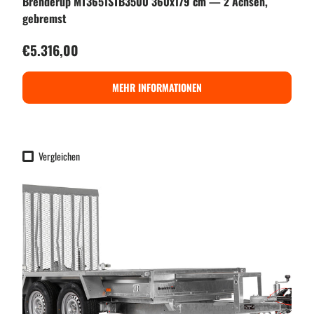
Brenderup MT3651STB3500 360x179 cm — 2 Achsen,
gebremst
Normaler Preis
€5.316,00
MEHR INFORMATIONEN
Vergleichen