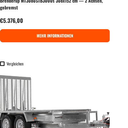
Brenderup MT3080STB3000s 308x152 cm — 2 Achsen,
gebremst
Normaler Preis
€5.376,00
MEHR INFORMATIONEN
Vergleichen