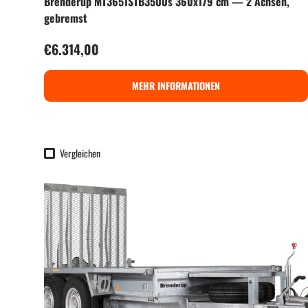
Brenderup MT3651STB3500s 360x179 cm — 2 Achsen,
gebremst
Normaler Preis
€6.314,00
MEHR INFORMATIONEN
Vergleichen