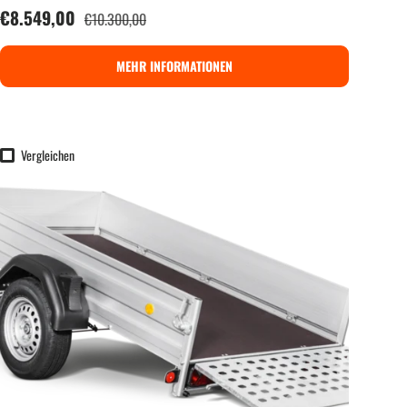
Verkaufspreis
€8.549,00
Normaler Preis
€10.300,00
MEHR INFORMATIONEN
Vergleichen