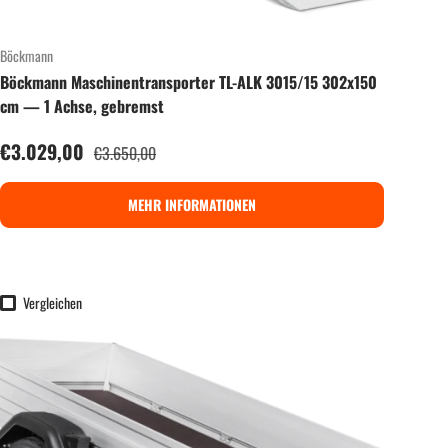
Böckmann
Böckmann Maschinentransporter TL-ALK 3015/15 302x150
cm — 1 Achse, gebremst
Verkaufspreis
€3.029,00
Normaler Preis
€3.650,00
MEHR INFORMATIONEN
Vergleichen