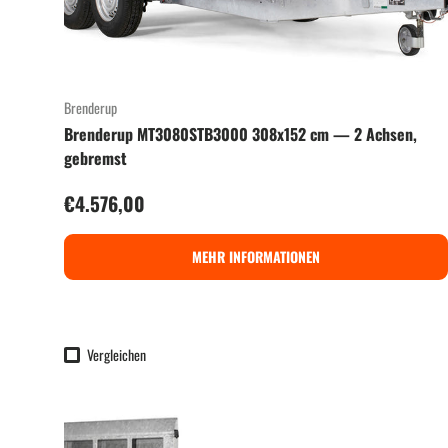
Brenderup
Brenderup MT3080STB3000 308x152 cm — 2 Achsen,
gebremst
Normaler Preis
€4.576,00
MEHR INFORMATIONEN
Vergleichen