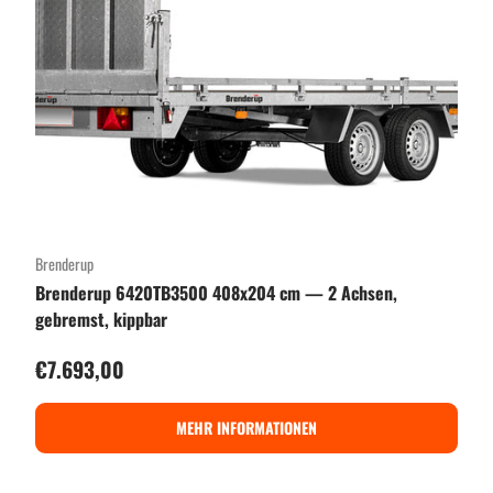
Brenderup
Brenderup 6420TB3500 408x204 cm — 2 Achsen,
gebremst, kippbar
Normaler Preis
€7.693,00
MEHR INFORMATIONEN