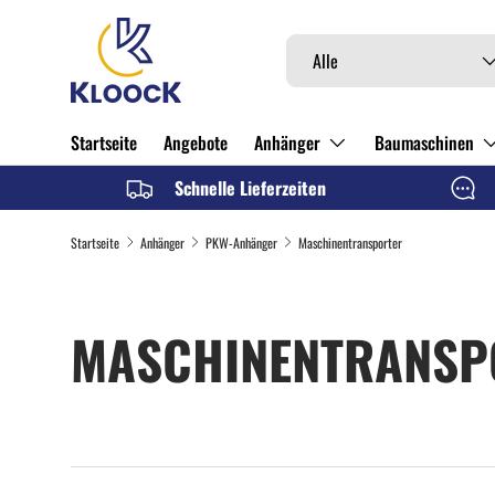
DIREKT ZUM INHALT
Suchen
Art
Alle
Startseite
Angebote
Anhänger
Baumaschinen
Schnelle Lieferzeiten
Startseite
Anhänger
PKW-Anhänger
Maschinentransporter
MASCHINENTRANSP