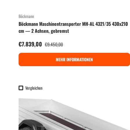
Böckmann
Böckmann Maschinentransporter MH-AL 4321/35 430x210
cm — 2 Achsen, gebremst
Verkaufspreis
€7.839,00
Normaler Preis
€9.450,00
MEHR INFORMATIONEN
Vergleichen