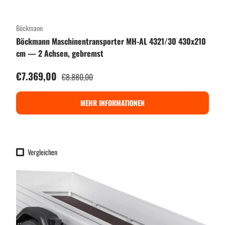
Böckmann
Böckmann Maschinentransporter MH-AL 4321/30 430x210
cm — 2 Achsen, gebremst
Verkaufspreis
€7.369,00
Normaler Preis
€8.880,00
MEHR INFORMATIONEN
Vergleichen