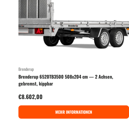
Brenderup
Brenderup 6520TB3500 508x204 cm — 2 Achsen,
gebremst, kippbar
Normaler Preis
€8.602,00
MEHR INFORMATIONEN