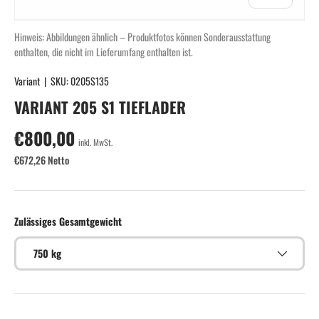
Hinweis: Abbildungen ähnlich – Produktfotos können Sonderausstattung
enthalten, die nicht im Lieferumfang enthalten ist.
Variant
|
SKU:
0205S135
VARIANT 205 S1 TIEFLADER
Normaler Preis
€800,00
inkl. MwSt.
€672,26 Netto
Zulässiges Gesamtgewicht
750 kg